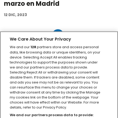
marzo en Madrid
12 DIC, 2023
‹
1
2
3
4
5
6
7
8
We Care About Your Privacy
9
10
...
8307
8308
›
We and our
128
partners store and access personal
data, like browsing data or unique identifiers, on your
device. Selecting Accept All enables tracking
technologies to support the purposes shown under
we and our partners process data to provide.
Selecting Reject All or withdrawing your consent will
disable them. If trackers are disabled, some content
and ads you see may not be as relevant to you. You
can resurface this menu to change your choices or
withdraw consent at any time by clicking the Manage
my cookies link on the bottom of the webpage. Your
choices will have effect within our Website. For more
details, refer to our Privacy Policy.
We and our partners process data to provide: