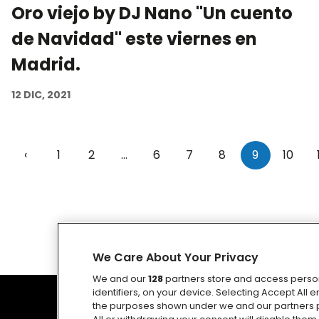
Oro viejo by DJ Nano "Un cuento
de Navidad" este viernes en
Madrid.
12 DIC, 2021
‹
1
2
...
6
7
8
9
10
We Care About Your Privacy
We and our
128
partners store and access person
identifiers, on your device. Selecting Accept All
the purposes shown under we and our partners p